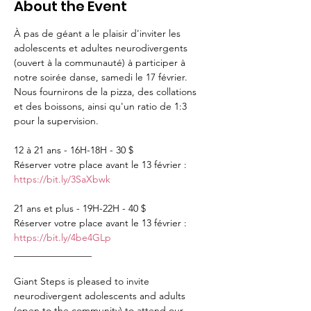
About the Event
À pas de géant a le plaisir d'inviter les 
adolescents et adultes neurodivergents 
(ouvert à la communauté) à participer à 
notre soirée danse, samedi le 17 février. 
Nous fournirons de la pizza, des collations 
et des boissons, ainsi qu'un ratio de 1:3 
pour la supervision.

12 à 21 ans - 16H-18H - 30 $

Réserver votre place avant le 13 février : 
https://bit.ly/3SaXbwk
21 ans et plus - 19H-22H - 40 $

Réserver votre place avant le 13 février : 
https://bit.ly/4be4GLp
________________

Giant Steps is pleased to invite 
neurodivergent adolescents and adults 
(open to the community) to attend our 